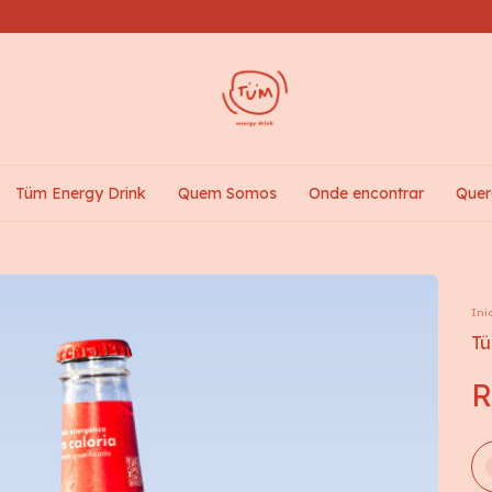
Tüm Energy Drink
Quem Somos
Onde encontrar
Quer
Iní
Tü
R