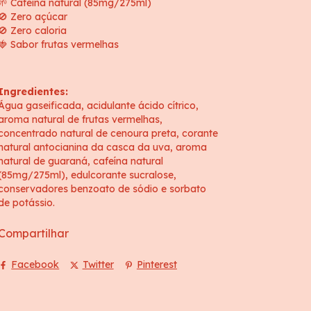
🌱 Cafeína natural (85mg/275ml)
🚫 Zero açúcar
🚫 Zero caloria
🍓 Sabor frutas vermelhas
Ingredientes:
Água gaseificada, acidulante ácido cítrico,
aroma natural de frutas vermelhas,
concentrado natural de cenoura preta, corante
natural antocianina da casca da uva, aroma
natural de guaraná, cafeína natural
(85mg/275ml), edulcorante sucralose,
conservadores benzoato de sódio e sorbato
de potássio.
Compartilhar
Facebook
Twitter
Pinterest