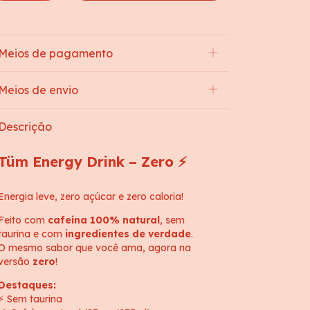
Meios de pagamento
Meios de envio
Descrição
Tüm Energy Drink – Zero ⚡
Energia leve, zero açúcar e zero caloria!
Feito com
cafeína 100% natural
, sem
taurina e com
ingredientes de verdade
.
O mesmo sabor que você ama, agora na
versão
zero
!
Destaques:
⚡ Sem taurina