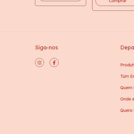
Comprar
Siga-nos
Depa
Produt
Tüm En
Quem 
Onde e
Quero 